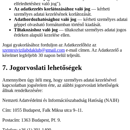
elfeledtetéshez való jog").
Az adatkezelés korlátozásához való jog
— kérheti
személyes adatai kezelésének korlátozását.
Adathordozhatósághoz való jog
— kérheti személyes adatai
géppel olvasható formátumban történő kiadását.
Tiltakozáshoz való jog
— tiltakozhat személyes adatai jogos
érdeken alapuló kezelése ellen.
Jogai gyakorlásához forduljon az Adatkezelőhöz az
szentesivizilabdaklub@gmail.com
e-mail címen. Az Adatkezelő a
kérelmet legfeljebb 30 napon belül teljesíti.
7. Jogorvoslati lehetőségek
Amennyiben úgy ítéli meg, hogy személyes adatai kezelésével
kapcsolatban jogsérelem érte, az alábbi jogorvoslati lehetőségek
állnak rendelkezésére:
Nemzeti Adatvédelmi és Információszabadság Hatóság (NAIH)
Cím: 1055 Budapest, Falk Miksa utca 9–11.
Postacím: 1363 Budapest, Pf. 9.
Telefon: +36 (1) 391-1400