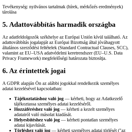
Tevékenység: nyilvános tartalmak (hírek, mérkőzés eredmények)
tárolása
5. Adattovábbítás harmadik országba
Az adatfeldolgozók székhelye az Európai Unión kívül található. Az
adattovábbítás jogalapját az Európai Bizottság által jóváhagyott
általános szerződési feltételek (Standard Contractual Clauses, SCC),
valamint az EU–USA adatvédelmi keretrendszer (EU–U.S. Data
Privacy Framework) megfelelőségi határozata biztosítja.
6. Az érintettek jogai
A GDPR alapján Ön az alábbi jogokkal rendelkezik személyes
adatai kezelésével kapcsolatban:
Tájékoztatáshoz való jog
— kérheti, hogy az Adatkezelő
tájékoztassa személyes adatai kezeléséről.
Hozzáféréshez való jog
— kérheti a kezelt személyes
adatairól való másolat kiadását.
Helyesbítéshez való jog
— kérheti pontatlan személyes
adatai kijavítását.
Törléshez való jog
— kérheti személyes adatai törlését ("az