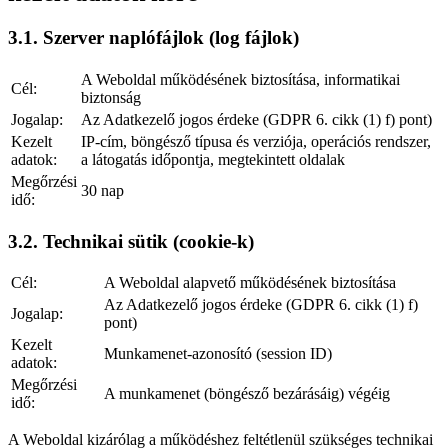
3.1. Szerver naplófájlok (log fájlok)
A Weboldal működésének biztosítása, informatikai
Cél:
biztonság
Jogalap:
Az Adatkezelő jogos érdeke (GDPR 6. cikk (1) f) pont)
Kezelt
IP-cím, böngésző típusa és verziója, operációs rendszer,
adatok:
a látogatás időpontja, megtekintett oldalak
Megőrzési
30 nap
idő:
3.2. Technikai sütik (cookie-k)
Cél:
A Weboldal alapvető működésének biztosítása
Az Adatkezelő jogos érdeke (GDPR 6. cikk (1) f)
Jogalap:
pont)
Kezelt
Munkamenet-azonosító (session ID)
adatok:
Megőrzési
A munkamenet (böngésző bezárásáig) végéig
idő:
A Weboldal kizárólag a működéshez feltétlenül szükséges technikai