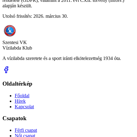
rendelete (GDPR), valamint a 2011. évi CXII. törvény (Infotv.)
alapján készült.
Utolsó frissítés: 2026. március 30.
Szentesi VK
Vízilabda Klub
A vízilabda szeretete és a sport iránti elkötelezettség 1934 óta.
Oldaltérkép
Főoldal
Hírek
Kapcsolat
Csapatok
Férfi csapat
Női csapat