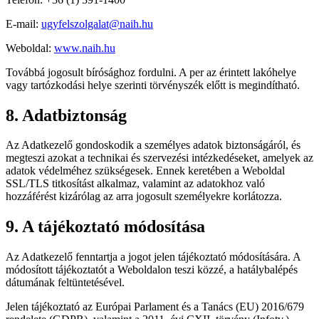
E-mail:
ugyfelszolgalat@naih.hu
Weboldal:
www.naih.hu
Továbbá jogosult bírósághoz fordulni. A per az érintett lakóhelye
vagy tartózkodási helye szerinti törvényszék előtt is megindítható.
8. Adatbiztonság
Az Adatkezelő gondoskodik a személyes adatok biztonságáról, és
megteszi azokat a technikai és szervezési intézkedéseket, amelyek az
adatok védelméhez szükségesek. Ennek keretében a Weboldal
SSL/TLS titkosítást alkalmaz, valamint az adatokhoz való
hozzáférést kizárólag az arra jogosult személyekre korlátozza.
9. A tájékoztató módosítása
Az Adatkezelő fenntartja a jogot jelen tájékoztató módosítására. A
módosított tájékoztatót a Weboldalon teszi közzé, a hatálybalépés
dátumának feltüntetésével.
Jelen tájékoztató az Európai Parlament és a Tanács (EU) 2016/679