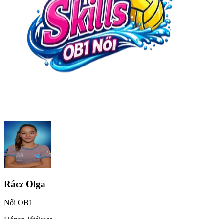
Rácz Olga
Női OB1