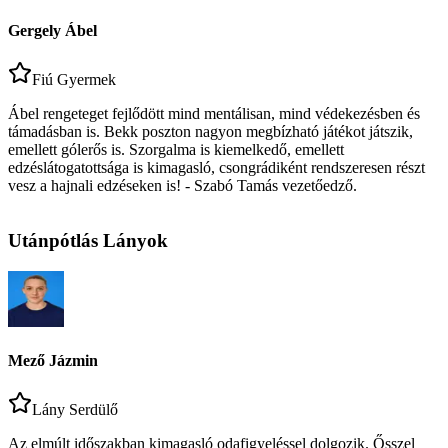
Gergely Ábel
Fiú Gyermek
Ábel rengeteget fejlődött mind mentálisan, mind védekezésben és
támadásban is. Bekk poszton nagyon megbízható játékot játszik,
emellett gólerős is. Szorgalma is kiemelkedő, emellett
edzéslátogatottsága is kimagasló, csongrádiként rendszeresen részt
vesz a hajnali edzéseken is! - Szabó Tamás vezetőedző.
Utánpótlás Lányok
Mező Jázmin
Lány Serdülő
Az elmúlt időszakban kimagasló odafigyeléssel dolgozik. Ősszel