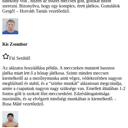
hatékony volt , hiszen az összes meccsen gólt, gólokat tudott
szerezni. Bizonyítva, hogy egy komplex, érett játékos. Gratulálok
Gergő! – Horváth Tamás vezetőedző.
Kis Zsombor
Fiú Serdülő
Az alázatos hozzáállása példás. A meccseken mutatott hasznos
játéka miatt lett ő a hónap játékosa. Szinte minden meccsen
kiemelkedő az a mezőnymunka amit végez, védekezésben nagyon
megbízható és stabil, és a “szürke munkát” alázatosan megcsinálja,
amire a csapatnak nagyon nagy szüksége van. Emellett általában 1-2
fontos gólt is szokott lőni meccsenként. Edzéslátogatottsága
maximális, és az elvégzett minőségi munkában is kiemelkedő. -
Busa Máté vezetőedző.