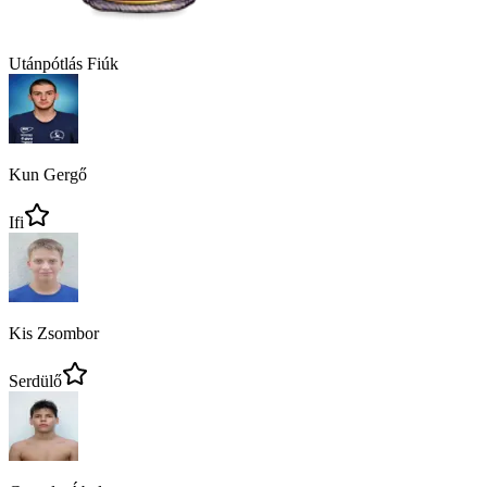
Utánpótlás Fiúk
Kun Gergő
Ifi
Kis Zsombor
Serdülő