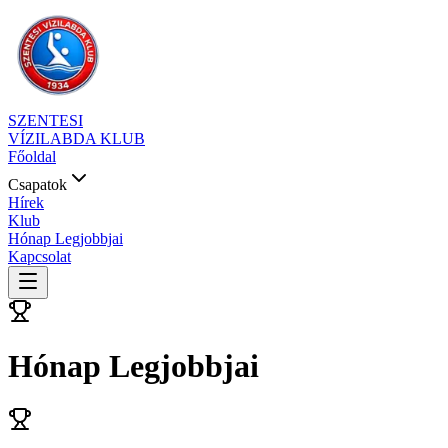
SZENTESI
VÍZILABDA KLUB
Főoldal
Csapatok
Hírek
Klub
Hónap Legjobbjai
Kapcsolat
Hónap Legjobbjai