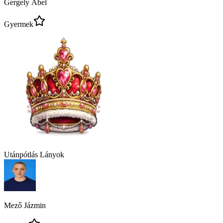
Gergely Ábel
Gyermek
Utánpótlás Lányok
Mező Jázmin